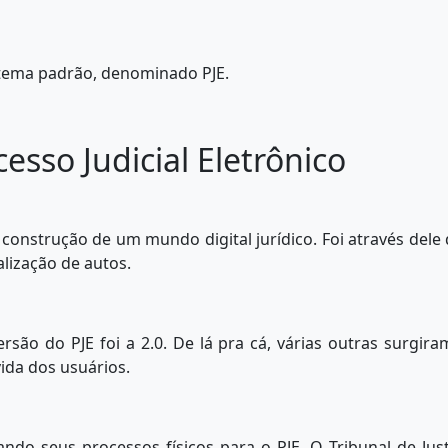
stema padrão, denominado PJE.
cesso Judicial Eletrônico
 a construção de um mundo digital jurídico. Foi através dele
alização de autos.
ersão do PJE foi a 2.0. De lá pra cá, várias outras surgir
da dos usuários.
ndo seus processos físicos para o PJE. O Tribunal de Jus