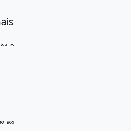
nais
ftwares
mo aos