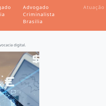
gado
Advogado
Atuação
lia
Criminalista
Brasilia
ocacia digital.