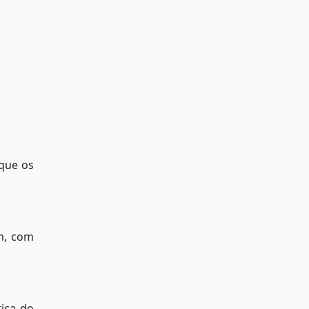
 que os
am, com
tiça do