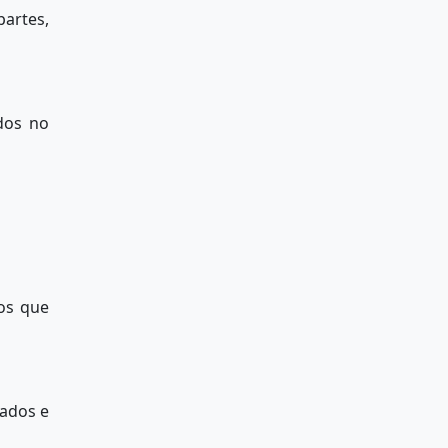
artes,
dos no
cos que
rados e