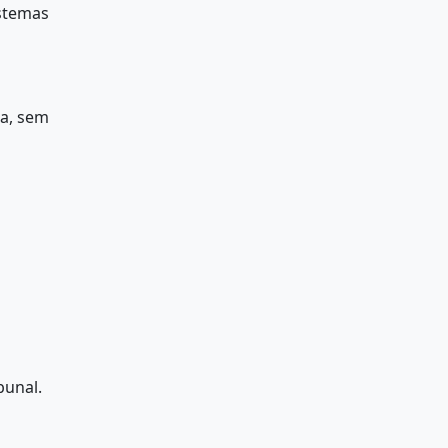
stemas
a, sem
bunal.