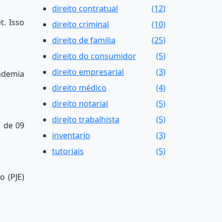
direito contratual
(12)
t. Isso
direito criminal
(10)
direito de familia
(25)
direito do consumidor
(5)
direito empresarial
(3)
andemia
direito médico
(4)
direito notarial
(5)
direito trabalhista
(5)
 de 09
inventario
(3)
tutoriais
(5)
o (PJE)