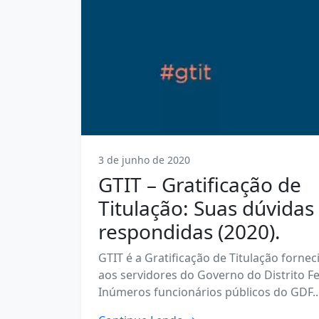
3 de junho de 2020
GTIT – Gratificação de
Titulação: Suas dúvidas
respondidas (2020).
GTIT é a Gratificação de Titulação fornec
aos servidores do Governo do Distrito Fe
Inúmeros funcionários públicos do GDF..