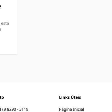
e
 está
e
to
Links Úteis
1) 9 8290 - 3119
Página Inicial