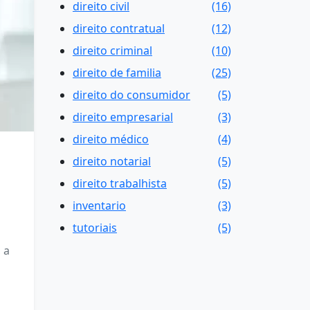
direito civil
(16)
direito contratual
(12)
direito criminal
(10)
direito de familia
(25)
direito do consumidor
(5)
direito empresarial
(3)
direito médico
(4)
direito notarial
(5)
direito trabalhista
(5)
inventario
(3)
tutoriais
(5)
 a