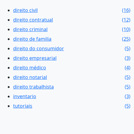
direito civil
(16)
direito contratual
(12)
direito criminal
(10)
direito de familia
(25)
direito do consumidor
(5)
direito empresarial
(3)
direito médico
(4)
direito notarial
(5)
direito trabalhista
(5)
inventario
(3)
tutoriais
(5)