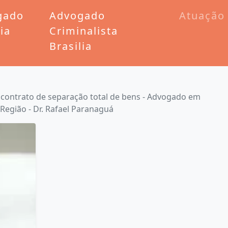
gado
Advogado
Atuação
lia
Criminalista
Brasilia
 contrato de separação total de bens - Advogado em
e Região - Dr. Rafael Paranaguá