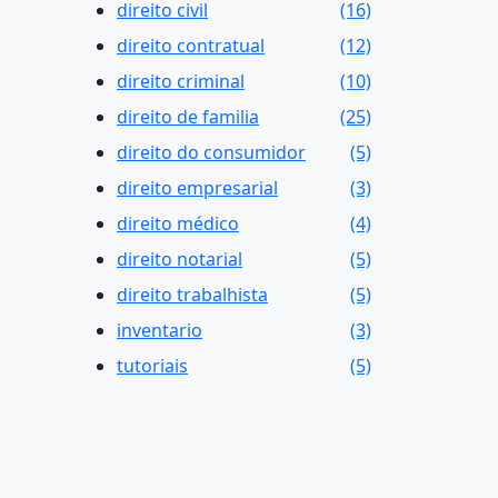
direito civil
(16)
direito contratual
(12)
direito criminal
(10)
direito de familia
(25)
direito do consumidor
(5)
direito empresarial
(3)
direito médico
(4)
direito notarial
(5)
direito trabalhista
(5)
inventario
(3)
tutoriais
(5)