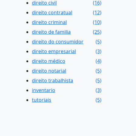
direito civil
(16)
direito contratual
(12)
direito criminal
(10)
direito de familia
(25)
direito do consumidor
(5)
direito empresarial
(3)
direito médico
(4)
direito notarial
(5)
direito trabalhista
(5)
inventario
(3)
tutoriais
(5)