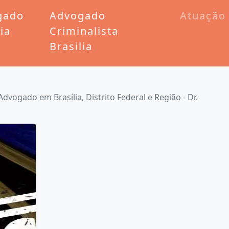
gado
Advogado
Atuação
lia
Criminalista
Brasilia
Advogado em Brasília, Distrito Federal e Região - Dr.