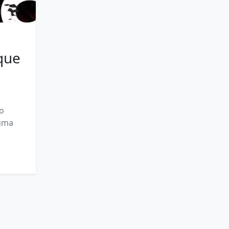
 que
 o
 uma