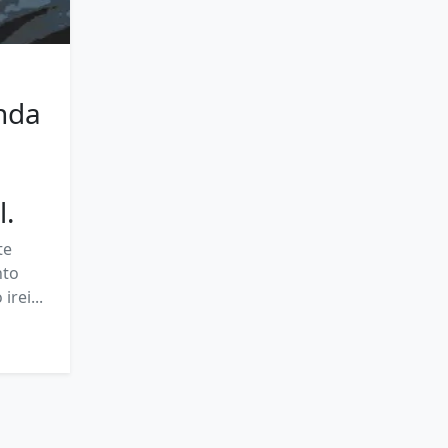
nda
l.
te
nto
rei...