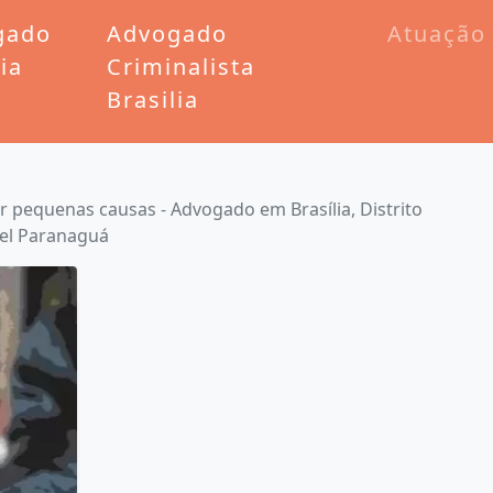
gado
Advogado
Atuação
lia
Criminalista
Brasilia
 pequenas causas - Advogado em Brasília, Distrito
fael Paranaguá