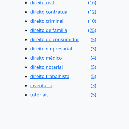
direito civil
(16)
direito contratual
(12)
direito criminal
(10)
direito de familia
(25)
direito do consumidor
(5)
direito empresarial
(3)
direito médico
(4)
direito notarial
(5)
direito trabalhista
(5)
inventario
(3)
tutoriais
(5)