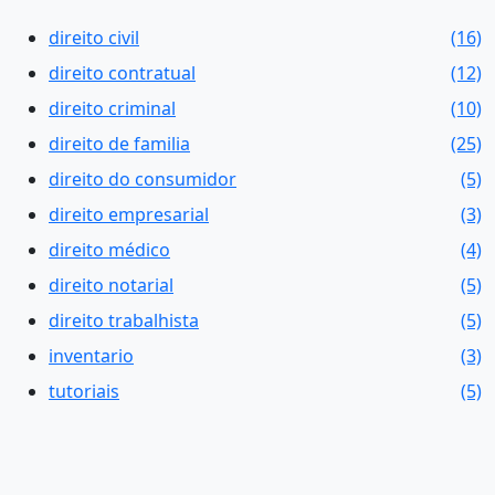
direito civil
(16)
direito contratual
(12)
direito criminal
(10)
direito de familia
(25)
direito do consumidor
(5)
direito empresarial
(3)
direito médico
(4)
direito notarial
(5)
direito trabalhista
(5)
inventario
(3)
tutoriais
(5)