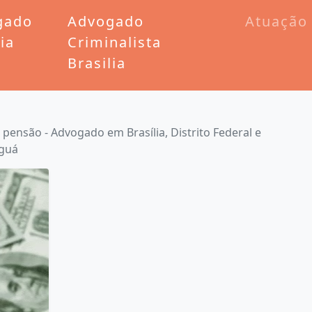
gado
Advogado
Atuação
lia
Criminalista
Brasilia
pensão - Advogado em Brasília, Distrito Federal e
aguá