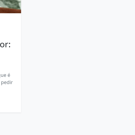
or:
que é
 pedir