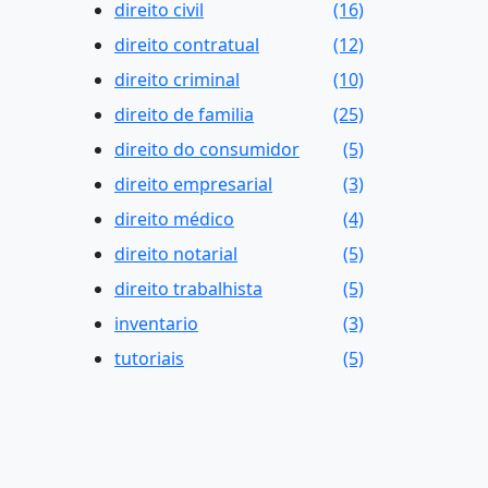
direito civil
(16)
direito contratual
(12)
direito criminal
(10)
direito de familia
(25)
direito do consumidor
(5)
direito empresarial
(3)
direito médico
(4)
direito notarial
(5)
direito trabalhista
(5)
inventario
(3)
tutoriais
(5)