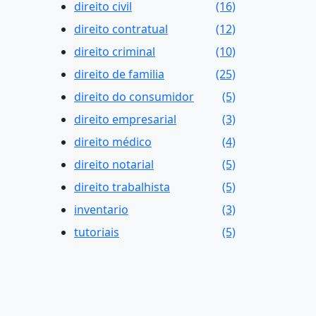
direito civil
(16)
direito contratual
(12)
direito criminal
(10)
direito de familia
(25)
direito do consumidor
(5)
direito empresarial
(3)
direito médico
(4)
direito notarial
(5)
direito trabalhista
(5)
inventario
(3)
tutoriais
(5)