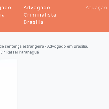
gado
Advogado
Atuação
lia
Criminalista
Brasilia
e sentença estrangeira - Advogado em Brasília,
- Dr. Rafael Paranaguá