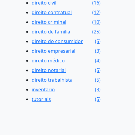
direito civil
(16)
direito contratual
(12)
direito criminal
(10)
direito de familia
(25)
direito do consumidor
(5)
direito empresarial
(3)
direito médico
(4)
direito notarial
(5)
direito trabalhista
(5)
inventario
(3)
tutoriais
(5)