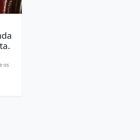
nda
ta.
e os