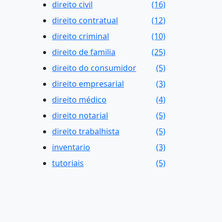
direito civil
(16)
direito contratual
(12)
direito criminal
(10)
direito de familia
(25)
direito do consumidor
(5)
direito empresarial
(3)
direito médico
(4)
direito notarial
(5)
direito trabalhista
(5)
inventario
(3)
tutoriais
(5)