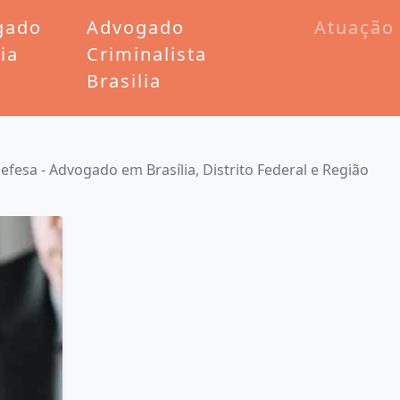
gado
Advogado
Atuação
lia
Criminalista
Brasilia
fesa - Advogado em Brasília, Distrito Federal e Região