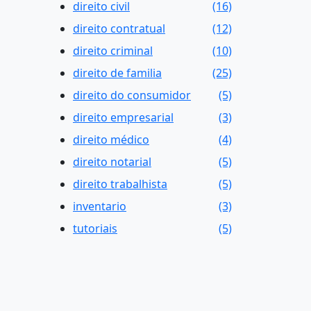
direito civil
(16)
direito contratual
(12)
direito criminal
(10)
direito de familia
(25)
direito do consumidor
(5)
direito empresarial
(3)
direito médico
(4)
direito notarial
(5)
direito trabalhista
(5)
inventario
(3)
tutoriais
(5)