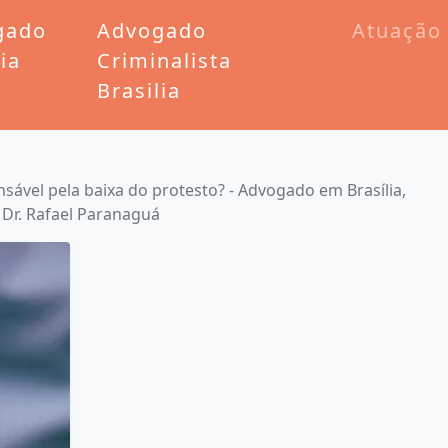
gado
Advogado
Atuação
lia
Criminalista
Brasilia
ável pela baixa do protesto? - Advogado em Brasília,
- Dr. Rafael Paranaguá