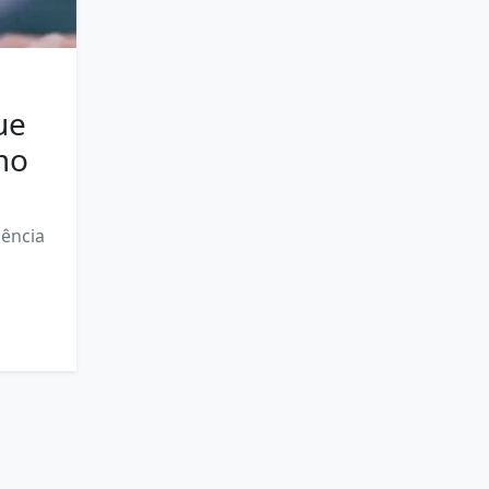
ue
mo
uência