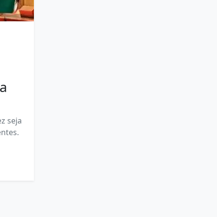
ra
z seja
entes.