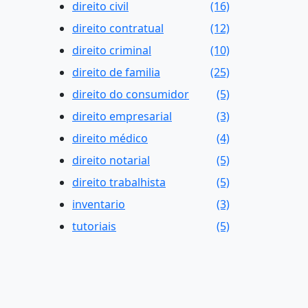
direito civil
(16)
direito contratual
(12)
direito criminal
(10)
direito de familia
(25)
direito do consumidor
(5)
direito empresarial
(3)
direito médico
(4)
direito notarial
(5)
direito trabalhista
(5)
inventario
(3)
tutoriais
(5)