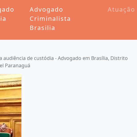
gado
Advogado
Atuação
lia
Criminalista
Brasilia
 audiência de custódia - Advogado em Brasília, Distrito
fael Paranaguá