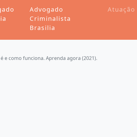
gado
Advogado
Atuação
lia
Criminalista
Brasilia
 é e como funciona. Aprenda agora (2021).