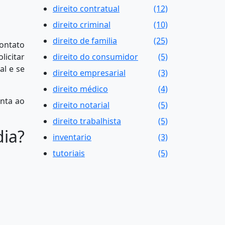
direito contratual
(12)
direito criminal
(10)
direito de familia
(25)
contato
icitar
direito do consumidor
(5)
al e se
direito empresarial
(3)
direito médico
(4)
enta ao
direito notarial
(5)
direito trabalhista
(5)
ia?
inventario
(3)
tutoriais
(5)