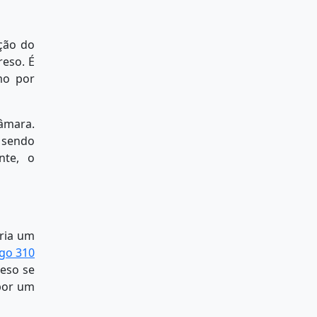
ução do
reso. É
mo por
âmara.
á sendo
nte, o
ria um
igo 310
reso se
 por um