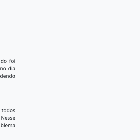
do foi
 no dia
podendo
, todos
. Nesse
oblema