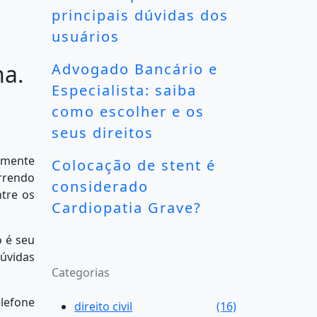
principais dúvidas dos
usuários
na.
Advogado Bancário e
Especialista: saiba
como escolher e os
seus direitos
almente
Colocação de stent é
rrendo
considerado
ntre os
Cardiopatia Grave?
o é seu
dúvidas
Categorias
elefone
direito civil
(16)