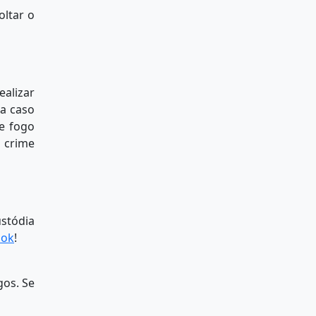
oltar o
ealizar
da caso
e fogo
o crime
ustódia
ook
!
gos. Se