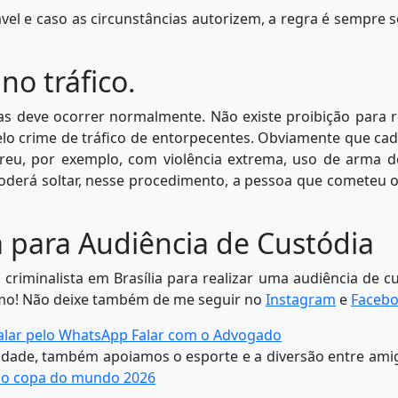
l e caso as circunstâncias autorizem, a regra é sempre s
no tráfico.
as deve ocorrer normalmente. Não existe proibição para r
lo crime de tráfico de entorpecentes. Obviamente que ca
rreu, por exemplo, com violência extrema, uso de arma d
z poderá soltar, nesse procedimento, a pessoa que cometeu 
 para Audiência de Custódia
riminalista em Brasília para realizar uma audiência de c
mo! Não deixe também de me seguir no
Instagram
e
Faceb
alar pelo WhatsApp
Falar com o Advogado
lidade, também apoiamos o esporte e a diversão entre ami
ao copa do mundo 2026