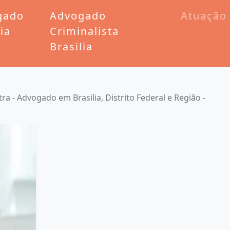
gado
Advogado
Atuação
lia
Criminalista
Brasilia
a - Advogado em Brasília, Distrito Federal e Região -