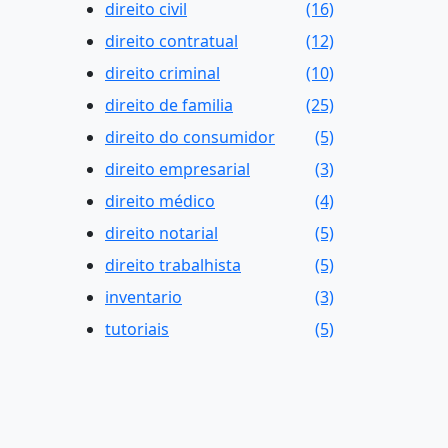
direito civil
(16)
direito contratual
(12)
direito criminal
(10)
direito de familia
(25)
direito do consumidor
(5)
direito empresarial
(3)
direito médico
(4)
direito notarial
(5)
direito trabalhista
(5)
inventario
(3)
tutoriais
(5)