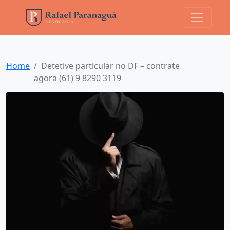
Home
Detetive particular no DF – contrate
agora (61) 9 8290 3119