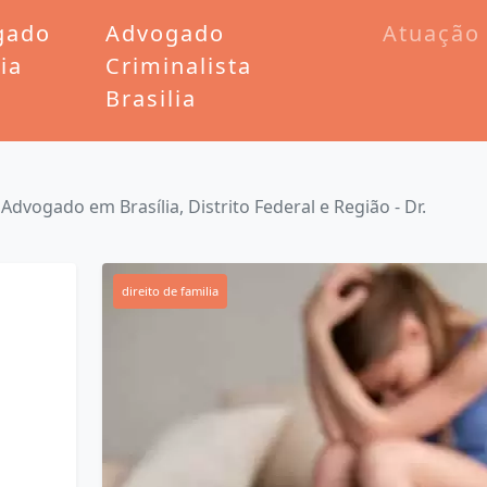
gado
Advogado
Atuação
lia
Criminalista
Brasilia
 Advogado em Brasília, Distrito Federal e Região - Dr.
direito de familia