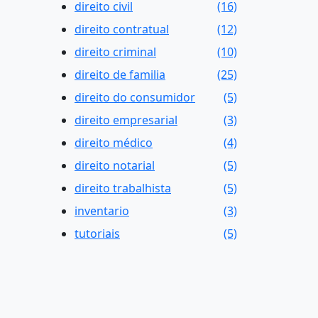
direito civil
(16)
direito contratual
(12)
direito criminal
(10)
direito de familia
(25)
direito do consumidor
(5)
direito empresarial
(3)
direito médico
(4)
direito notarial
(5)
direito trabalhista
(5)
inventario
(3)
tutoriais
(5)